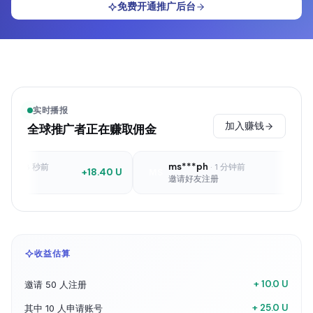
免费开通推广后台
实时播报
加入赚钱
全球推广者正在赚取佣金
ms***ph
48 秒前
·
1 分钟前
+18.40 U
+1 U
MS
佣
邀请好友注册
收益估算
+ 10.0 U
邀请 50 人注册
+ 25.0 U
其中 10 人申请账号