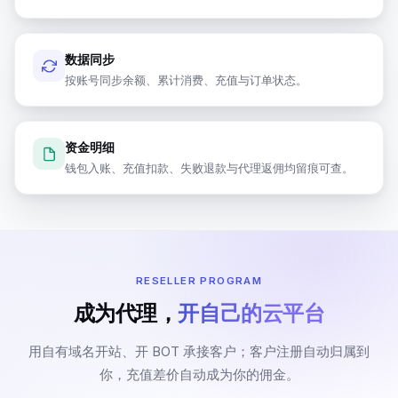
数据同步
云账号概览
按账号同步余额、累计消费、充值与订单状态。
本月充值
本月订单
$1,700
41
单
资金明细
钱包入账、充值扣款、失败退款与代理返佣均留痕可查。
阿里
腾讯
申请
申请
账号
账号
云
云
账号数
余额不足
欠费
账号数
余额不足
欠费
3
RESELLER PROGRAM
1
0
2
0
0
成为代理，
开自己的云平台
谷歌
申请
申请
AWS
用自有域名开站、开 BOT 承接客户；客户注册自动归属到
账号
账号
云
你，充值差价自动成为你的佣金。