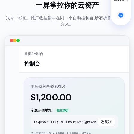
一屏掌控你的云资产
账号、钱包、推广收益集中在同一个自助控制台,所有操作无需人工
介入。
首页
/
控制台
控制台
平台钱包余额 (USD)
$
1,200.00
专属充值地址
独立绑定
复制
TKxjvhSjnTzzXgBzGDUWTfCW7QghSwwwww
仅支持 TRC20 网络,其他网络无法找回