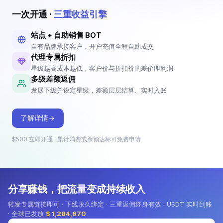
账号数
余额不足
欠费
账号数
余额不足
欠费
1
0
0
2
1
1
一次开通 ·
三重收益引擎
站点 + 自助销售 BOT
自有品牌承接客户，开户充值全程自助成交
招商合作
代理专属折扣
星级越高成本越低，客户价与折扣价的差价即利润
成为代理，赚取佣金
多级差额返佣
查看详情
开通即享代理专属折扣，创建自己
发展下级并设定星级，差额层层结算、实时入账
的站点与推广 BOT 发展客户；客
户注册自动归属到你，充值差额自
动成为你的佣金。
了解详情
$500 立即开通 · 累计消费或余额达标可免费申请
分享赚钱，把流量变成持续收入
转发专属链接即可 · 下线永久绑定 · 三重返佣终身有效 · USDT 实时到账
· 全球已发放
$ 1,284,670